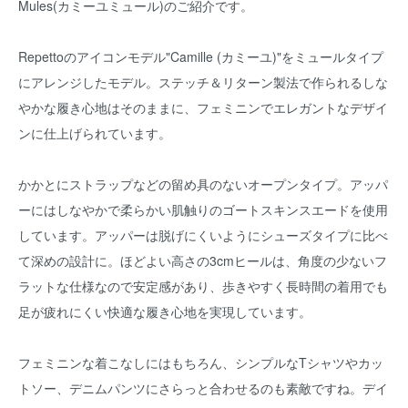
Mules(カミーユミュール)のご紹介です。
Repettoのアイコンモデル"Camille (カミーユ)"をミュールタイプ
にアレンジしたモデル。ステッチ＆リターン製法で作られるしな
やかな履き心地はそのままに、フェミニンでエレガントなデザイ
ンに仕上げられています。
かかとにストラップなどの留め具のないオープンタイプ。アッパ
ーにはしなやかで柔らかい肌触りのゴートスキンスエードを使用
しています。アッパーは脱げにくいようにシューズタイプに比べ
て深めの設計に。ほどよい高さの3cmヒールは、角度の少ないフ
ラットな仕様なので安定感があり、歩きやすく長時間の着用でも
足が疲れにくい快適な履き心地を実現しています。
フェミニンな着こなしにはもちろん、シンプルなTシャツやカッ
トソー、デニムパンツにさらっと合わせるのも素敵ですね。デイ