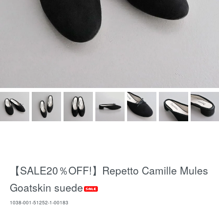
【SALE20％OFF!】Repetto Camille Mules
Goatskin suede
1038-001-51252-1-00183