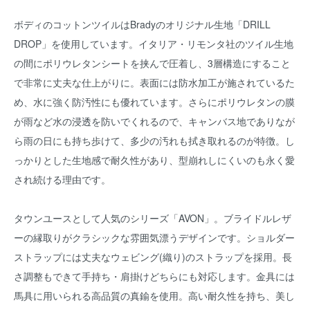
ボディのコットンツイルはBradyのオリジナル生地「DRILL
DROP」を使用しています。イタリア・リモンタ社のツイル生地
の間にポリウレタンシートを挟んで圧着し、3層構造にすること
で非常に丈夫な仕上がりに。表面には防水加工が施されているた
め、水に強く防汚性にも優れています。さらにポリウレタンの膜
が雨など水の浸透を防いでくれるので、キャンバス地でありなが
ら雨の日にも持ち歩けて、多少の汚れも拭き取れるのが特徴。し
っかりとした生地感で耐久性があり、型崩れしにくいのも永く愛
され続ける理由です。
タウンユースとして人気のシリーズ「AVON」。ブライドルレザ
ーの縁取りがクラシックな雰囲気漂うデザインです。ショルダー
ストラップには丈夫なウェビング(織り)のストラップを採用。長
さ調整もできて手持ち・肩掛けどちらにも対応します。金具には
馬具に用いられる高品質の真鍮を使用。高い耐久性を持ち、美し