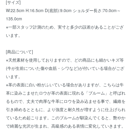
[サイズ]
W:22.5cm H:16.5cm D(底部):9.0cm ショルダー長さ:70.0cm～
135.0cm
※一部スタッフ計測のため、実寸と多少の誤差があることがござ
います。
[商品について]
※天然素材を使用しておりますので、どの商品にも細かいキズ等
(牛が生前についた傷や血筋・シワなど)が付いている場合がござ
います。
※革の表面に白い粉がふいている場合がありますが、こちらは牛
革に染みこませたロウが革の表面に現れる「ブルーム」と呼ばれ
るもので、丈夫で肉厚な牛革にロウを染み込ませる事で、繊維を
引き締めるとともに、より強度と耐久性が増すように仕上げられ
ているため起こります。このブルームが馴染んでくると、艶やか
で綺麗な光沢が生まれ、高級感のある表情に変化していきます。