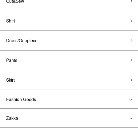
Cut&Sew
Shirt
Dress/Onepiece
Pants
Skirt
Fashion Goods
Zakka