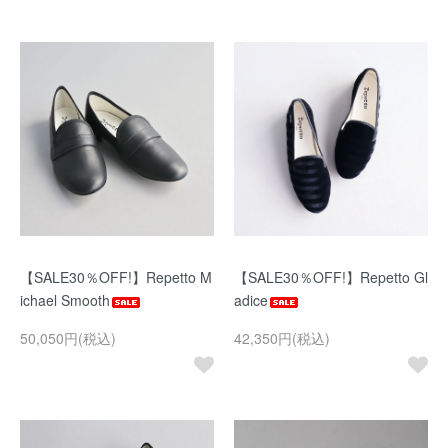
【SALE30％OFF!】Repetto M
【SALE30％OFF!】Repetto Gl
ichael Smooth
adice
50,050円(税込)
42,350円(税込)