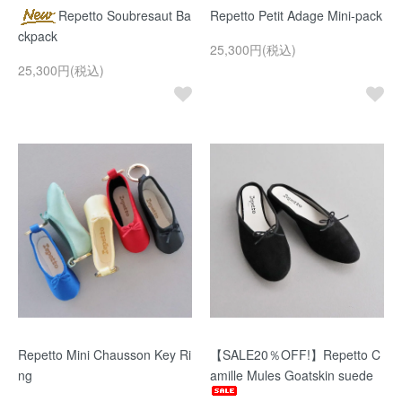
Repetto Soubresaut Ba
Repetto Petit Adage Mini-pack
ckpack
25,300円(税込)
25,300円(税込)
Repetto Mini Chausson Key Ri
【SALE20％OFF!】Repetto C
ng
amille Mules Goatskin suede