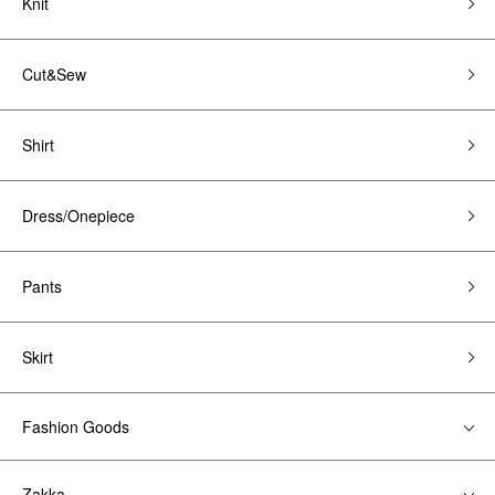
Knit
Cut&Sew
Shirt
Dress/Onepiece
Pants
Skirt
Fashion Goods
Zakka