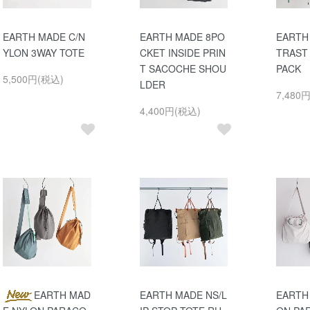
EARTH MADE C/N
EARTH MADE 8PO
EARTH
YLON 3WAY TOTE
CKET INSIDE PRIN
TRAST
T SACOCHE SHOU
PACK
5,500円(税込)
LDER
7,480
4,400円(税込)
EARTH MAD
EARTH MADE NS/L
EARTH