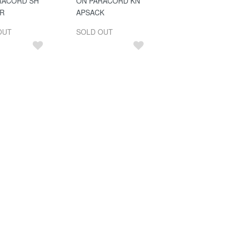
RACORD SH
ON PARACORD KN
R
APSACK
OUT
SOLD OUT