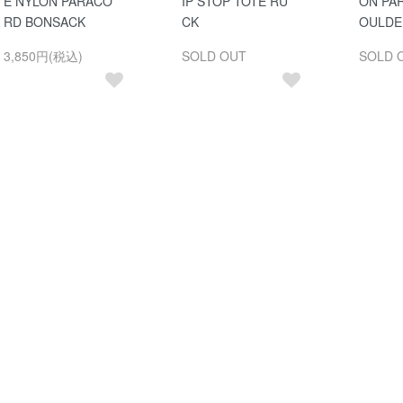
E NYLON PARACO
IP STOP TOTE RU
ON PA
RD BONSACK
CK
OULDE
3,850円(税込)
SOLD OUT
SOLD 