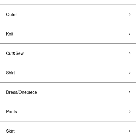
Outer
Knit
Cut&Sew
Shirt
Dress/Onepiece
Pants
Skirt