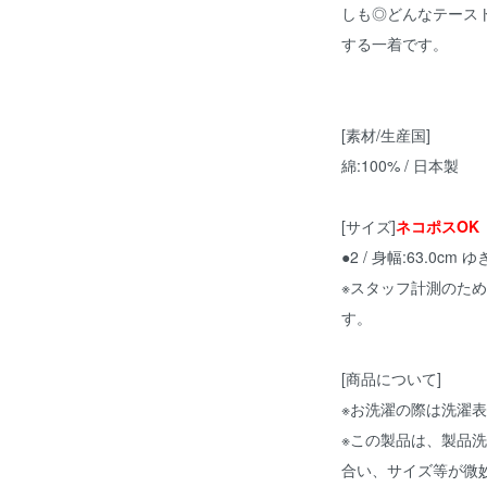
しも◎どんなテース
する一着です。
[素材/生産国]
綿:100% / 日本製
[サイズ]
ネコポスOK
●2 / 身幅:63.0cm ゆ
※スタッフ計測のた
す。
[商品について]
※お洗濯の際は洗濯
※この製品は、製品
合い、サイズ等が微