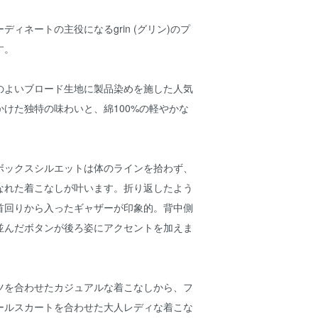
ィネートの主役になるgrin (グリン)のプ
す。
のよいブロード生地に製品染めを施した人気
けた独特の味わいと、綿100%の軽やかな
ボックスシルエットは体のラインを拾わず、
なれた着こなしが叶います。折り返したよう
首回りから入ったギャザーが印象的。背中側
並んだボタンが後ろ姿にアクセントを加えま
ツを合わせたカジュアルな着こなしから、フ
ールスカートを合わせた大人レディな着こな