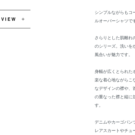
シンプルながらもコーデ
EVIEW
ルオーバーシャツで
さらりとした肌離れ
のシリーズ。洗いをか
風合いが魅力です。
身幅が広くとられた
楽な着心地ながらこ
なデザインの襟や、
の重なった襟と縦に
す。
デニムやカーゴパン
レアスカートやチュ