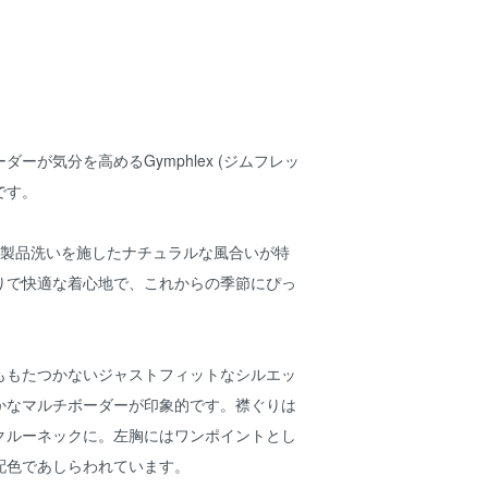
ーが気分を高めるGymphlex (ジムフレッ
です。
に製品洗いを施したナチュラルな風合いが特
りで快適な着心地で、これからの季節にぴっ
ももたつかないジャストフィットなシルエッ
かなマルチボーダーが印象的です。襟ぐりは
クルーネックに。左胸にはワンポイントとし
配色であしらわれています。