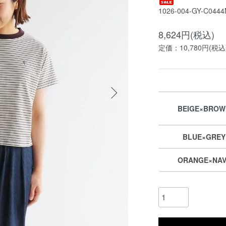
1026-004-GY-C044
8,624円(税込)
定価：10,780円(税込
BEIGE×BROWN
BLUE×GREY 
ORANGE×NAVY