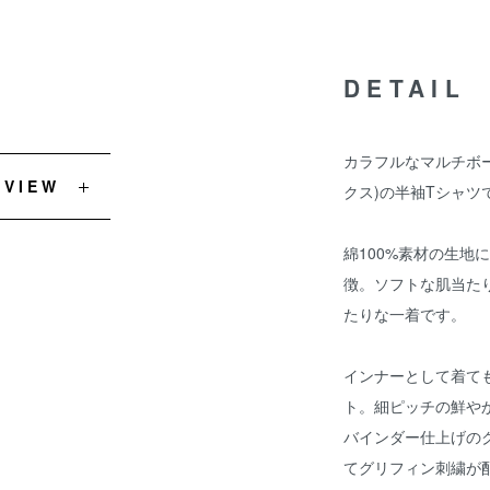
DETAIL
カラフルなマルチボーダ
EVIEW
クス)の半袖Tシャツ
綿100%素材の生地
徴。ソフトな肌当た
たりな一着です。
インナーとして着て
ト。細ピッチの鮮や
バインダー仕上げの
てグリフィン刺繍が