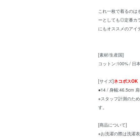
これ一枚で着るのは
ーとしても◎定番カ
にもオススメのアイ
[素材/生産国]
コットン:100% / 日
[サイズ]
ネコポスOK
●14 / 身幅:46.5cm 
※スタッフ計測のた
す。
[商品について]
※お洗濯の際は洗濯