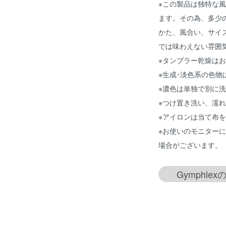
※この製品は独特な
ます。その為、多少
かた、風合い、サイ
では味わえない雰囲
※タンブラー乾燥は
※生成･淡色系の色
※濃色は単独で別に
※つけ置き洗い、濡
※アイロンは当て布
※お使いのモニター
場合がございます。
Gymphl