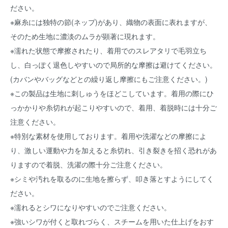
ださい。
※麻糸には独特の節(ネップ)があり、織物の表面に表れますが、
そのため生地に濃淡のムラが顕著に現れます。
※濡れた状態で摩擦されたり、着用でのスレアタリで毛羽立ち
し、白っぽく退色しやすいので局所的な摩擦は避けてください。
(カバンやバッグなどとの繰り返し摩擦にもご注意ください。)
※この製品は生地に刺しゅうをほどこしています。着用の際にひ
っかかりや糸切れが起こりやすいので、着用、着脱時には十分ご
注意ください。
※特別な素材を使用しております。着用や洗濯などの摩擦によ
り、激しい運動や力を加えると糸切れ、引き裂きを招く恐れがあ
りますので着脱、洗濯の際十分ご注意ください。
※シミや汚れを取るのに生地を擦らず、叩き落とすようにしてく
ださい。
※濡れるとシワになりやすいのでご注意ください。
※強いシワが付くと取れづらく、スチームを用いた仕上げをおす