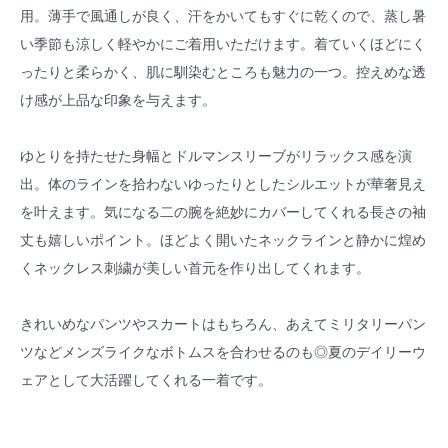
用。薄手で風通しが良く、汗をかいてもすぐに乾くので、蒸し暑
い季節も涼しく軽やかにご着用いただけます。着ていくほどにく
ったりと柔らかく、肌に馴染むところも魅力の一つ。控えめな透
け感が上品な印象を与えます。
ゆとりを持たせた身幅とドルマンスリーブがリラックス感を演
出。体のラインを拾わないゆったりとしたシルエットが華奢見え
を叶えます。気になる二の腕を絶妙にカバーしてくれる長さの袖
丈も嬉しいポイント。ほどよく開いたネックラインと静かに煌め
くネックレス刺繍が美しい首元を作り出してくれます。
きれいめなパンツやスカートはもちろん、あえてミリタリーパン
ツなどメンズライクなボトムスを合わせるのも◎夏のデイリーウ
ェアとして大活躍してくれる一着です。