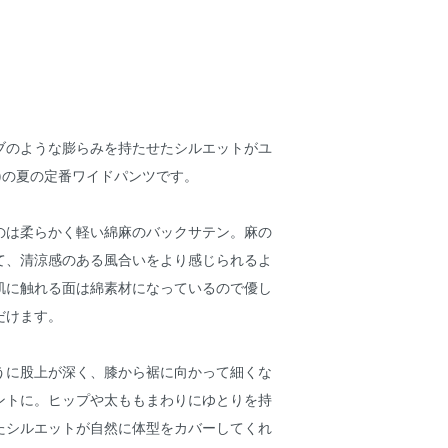
ブのような膨らみを持たせたシルエットがユ
リン)の夏の定番ワイドパンツです。
のは柔らかく軽い綿麻のバックサテン。麻の
て、清涼感のある風合いをより感じられるよ
肌に触れる面は綿素材になっているので優し
だけます。
うに股上が深く、膝から裾に向かって細くな
ントに。ヒップや太ももまわりにゆとりを持
たシルエットが自然に体型をカバーしてくれ