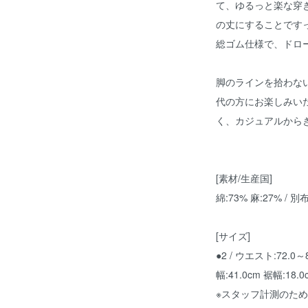
て、ゆるっと楽な穿
の丈にすることです
総ゴム仕様で、ドロ
脚のラインを拾わな
代の方にお楽しみい
く、カジュアルから
[素材/生産国]
綿:73% 麻:27% / 別
[サイズ]
●2 / ウエスト:72.0～
幅:41.0cm 裾幅:18.0
※スタッフ計測のた