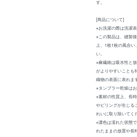
す。
[商品について]
※お洗濯の際は洗濯
※この製品は、縫製
上、1枚1枚の風合
い。
※麻繊維は吸水性と
がよりやすいことも
織物の表面に表れま
※タンブラー乾燥は
※素材の性質上、長
やピリングが生じる
れいに取り除いてく
※濃色は濡れた状態
れたままの放置や長