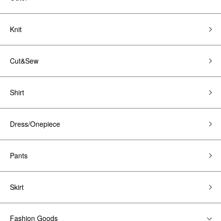
Knit
Cut&Sew
Shirt
Dress/Onepiece
Pants
Skirt
Fashion Goods