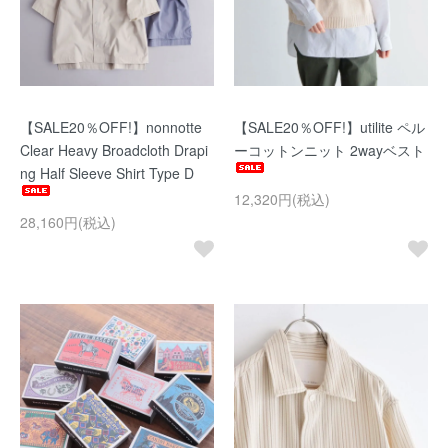
【SALE20％OFF!】nonnotte
【SALE20％OFF!】utilite ペル
Clear Heavy Broadcloth Drapi
ーコットンニット 2wayベスト
ng Half Sleeve Shirt Type D
12,320円(税込)
28,160円(税込)