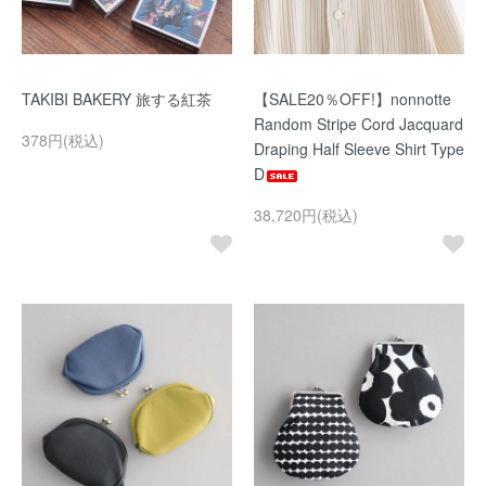
TAKIBI BAKERY 旅する紅茶
【SALE20％OFF!】nonnotte
Random Stripe Cord Jacquard
378円(税込)
Draping Half Sleeve Shirt Type
D
38,720円(税込)