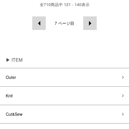
全
710
商品中
121 - 140
表示
7
ページ目
▶ ITEM
Outer
Knit
Cut&Sew