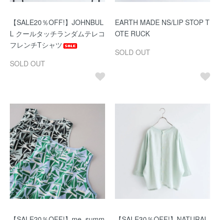
【SALE20％OFF!】JOHNBUL
EARTH MADE NS/LIP STOP T
L クールタッチランダムテレコ
OTE RUCK
フレンチTシャツ
SOLD OUT
SOLD OUT
【SALE20％OFF!】me. summ
【SALE30％OFF!】NATURAL