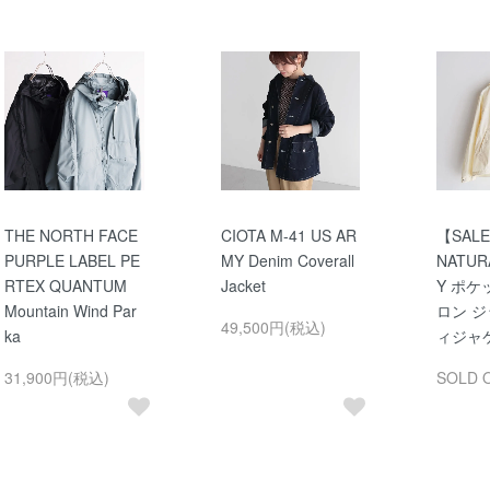
THE NORTH FACE
CIOTA M-41 US AR
【SALE
PURPLE LABEL PE
MY Denim Coverall
NATUR
RTEX QUANTUM
Jacket
Y ポ
Mountain Wind Par
ロン 
49,500円(税込)
ka
ィジャ
31,900円(税込)
SOLD 