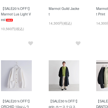
【SALE20％OFF!】
Marmot Guild Jacke
Marmot
Marmot Lus Light V
t
t Print
est
14,300円(税込)
14,30
10,560円(税込)
【SALE20％OFF!】
【SALE30％OFF!】
【SALE
ORCHID 10ozムラ
grin ホースクロス
DANT