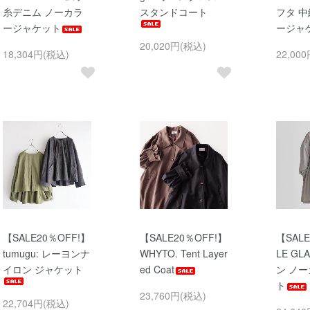
糸デニム ノーカラ
スタンドコート
フタ 
ージャケット
ージャ
20,020円(税込)
18,304円(税込)
22,00
【SALE20％OFF!】
【SALE20％OFF!】
【SALE
tumugu: レーヨンナ
WHYTO. Tent Layer
LE GL
イロン ジャケット
ed Coat
ン ノ
ト
23,760円(税込)
22,704円(税込)