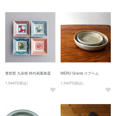
青郊窯 九谷焼 時代画風角皿
MERU Granis スプーム
1,540円(税込)
1,540円(税込)