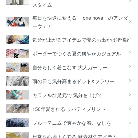
スタイム
毎日を快適に変える 「one nova」のアンダ
ーウェア
気分が上がるアイテムで夏のお出かけ準備♪
ボーダーでつくる夏の爽やかカジュアル
自分らしく着こなす 大人ガーリー
雨の日も気分高まるドット&フラワー
カラフルな足元で 気分を上げて
150年愛される リバティプリント
ブルーデニムで爽やかな着こなしを
日常を心地よく彩る 麻素材のアイテム