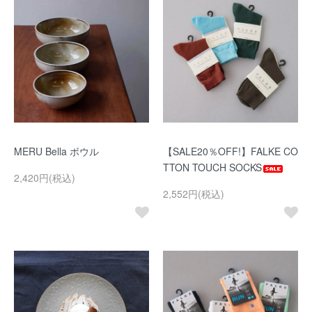
MERU Bella ボウル
【SALE20％OFF!】FALKE CO
TTON TOUCH SOCKS
2,420円(税込)
2,552円(税込)