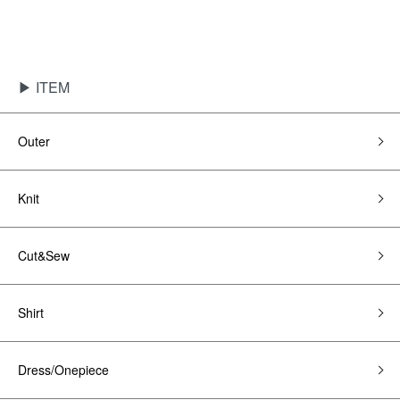
▶ ITEM
Outer
Knit
Cut&Sew
Shirt
Dress/Onepiece