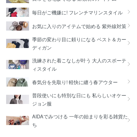
毎日がご機嫌に! フレンチマリンスタイル
お気に入りのアイテムで始める 紫外線対策
季節の変わり目に頼りになる ベスト＆カー
ディガン
洗練された着こなしが叶う 大人のスポーテ
ィスタイル
春気分を先取り! 軽快に纏う春アウター
普段使いにも特別な日にも 私らしいオケー
ジョン服
AIDAでみつける 一年の始まりを彩る雑貨た
ち