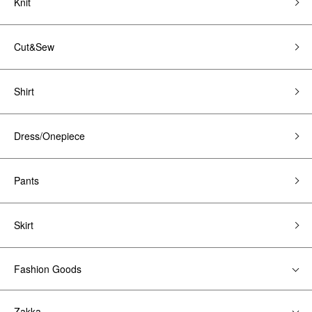
Knit
Cut&Sew
Shirt
Dress/Onepiece
Pants
Skirt
Fashion Goods
Zakka