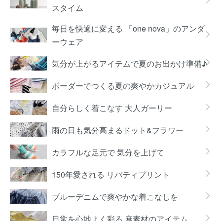
スタイム
毎日を快適に変える 「one nova」のアンダ
ーウェア
気分が上がるアイテムで夏のお出かけ準備♪
ボーダーでつくる夏の爽やかカジュアル
自分らしく着こなす 大人ガーリー
雨の日も気分高まるドット&フラワー
カラフルな足元で 気分を上げて
150年愛される リバティプリント
ブルーデニムで爽やかな着こなしを
日常を心地よく彩る 麻素材のアイテム