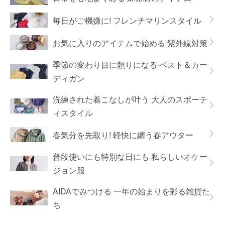
毎日がご機嫌に! フレンチマリンスタイル
お気に入りのアイテムで始める 紫外線対策
季節の変わり目に頼りになる ベスト＆カー
ディガン
洗練された着こなしが叶う 大人のスポーテ
ィスタイル
春気分を先取り! 軽快に纏う春アウター
普段使いにも特別な日にも 私らしいオケー
ジョン服
AIDAでみつける 一年の始まりを彩る雑貨た
ち