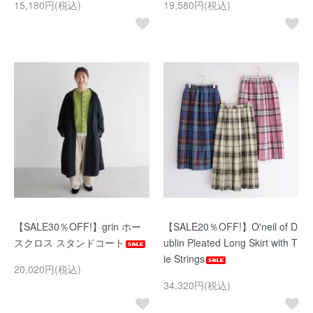
15,180円(税込)
19,580円(税込)
【SALE30％OFF!】grin ホー
【SALE20％OFF!】O'neil of D
スクロス スタンドコート
ublin Pleated Long Skirt with T
ie Strings
20,020円(税込)
34,320円(税込)