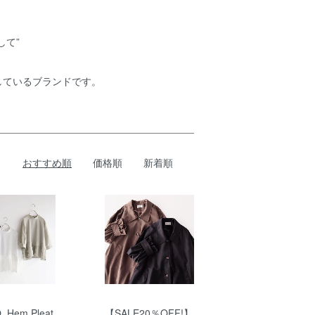
して”
しているブランドです。
おすすめ順
価格順
新着順
 Hem Pleat
【SALE20％OFF!】