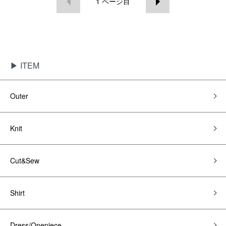
1
ページ目
▶ ITEM
Outer
Knit
Cut&Sew
Shirt
Dress/Onepiece