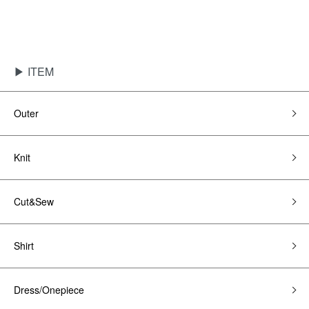
▶ ITEM
Outer
Knit
Cut&Sew
Shirt
Dress/Onepiece