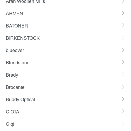
Aran Woollen Mills
ARMEN
BATONER
BIRKENSTOCK
blueover
Blundstone
Brady
Brocante
Buddy Optical
CIOTA
Ciqi