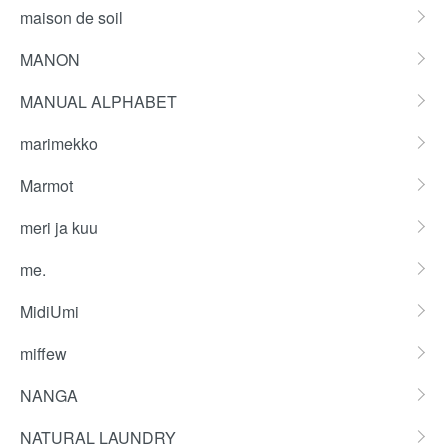
maison de soil
MANON
MANUAL ALPHABET
marimekko
Marmot
meri ja kuu
me.
MidiUmi
miffew
NANGA
NATURAL LAUNDRY