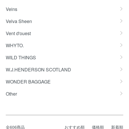
Veins
Velva Sheen
Vent d'ouest
WHYTO.
WILD THINGS
W.J.HENDERSON SCOTLAND
WONDER BAGGAGE
Other
全606商品
おすすめ順
価格順
新着順