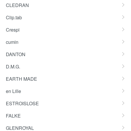
CLEDRAN
Clip.tab
Crespi
cumin
DANTON
D.M.G.
EARTH MADE
en Lille
ESTROISLOSE
FALKE
GLENROYAL