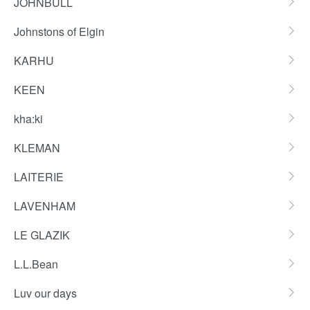
JOHNBULL
Johnstons of Elgin
KARHU
KEEN
kha:ki
KLEMAN
LAITERIE
LAVENHAM
LE GLAZIK
L.L.Bean
Luv our days