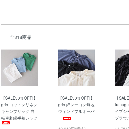
全318商品
【SALE30％OFF!】
【SALE30％OFF!】
【SALE
grin コットンリネン
grin 綿レーヨン無地
tumug
キャンブリック 自
ウィンドプルオーバ
イプシ
転車刺繍半袖シャツ
ー
ブラウ
10,010円(税込)
14,78