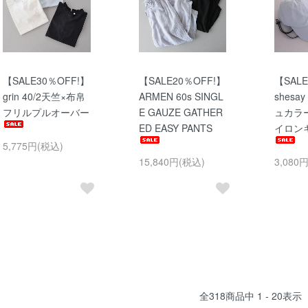
【SALE30％OFF!】
【SALE20％OFF!】
【SALE
grin 40/2天竺×布帛
ARMEN 60s SINGL
shes
フリルプルオーバー
E GAUZE GATHER
ュカラ
ED EASY PANTS
イロン
5,775円(税込)
15,840円(税込)
3,080
全
318
商品中
1 - 20
表示