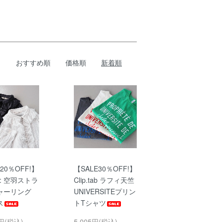
おすすめ順
価格順
新着順
20％OFF!】
【SALE30％OFF!】
u: 空羽ストラ
Clip.tab ラフィ天竺
ャーリング
UNIVERSITEプリン
ス
トTシャツ
4円(税込)
5,005円(税込)