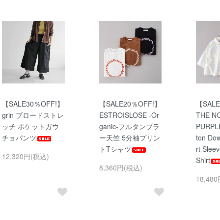
【SALE30％OFF!】
【SALE20％OFF!】
【SALE
grin ブロードストレ
ESTROISLOSE -Or
THE N
ッチ ポケットガウ
ganic-フルタンブラ
PURPLE
チョパンツ
ー天竺 5分袖プリン
ton Dow
トTシャツ
rt Slee
12,320円(税込)
Shirt
8,360円(税込)
18,48