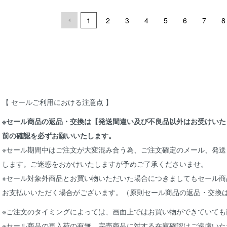
1
2
3
4
5
6
7
8
【 セールご利用における注意点 】
※セール商品の返品・交換は【発送間違い及び不良品以外はお受けい
前の確認を必ずお願いいたします。
※セール期間中はご注文が大変混み合う為、ご注文確定のメール、発送
します。ご迷惑をおかけいたしますが予めご了承くださいませ。
※セール対象外商品とお買い物いただいた場合につきましてもセール
お支払いいただく場合がございます。（原則セール商品の返品・交換
※ご注文のタイミングによっては、画面上ではお買い物ができていて
※セール商品の再入荷の有無、完売商品に対する在庫確認はご遠慮いた